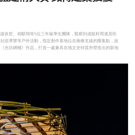
謝炎哲、胡騏翔等5位三年級學生團隊，觀察到成龍村周邊居民
與社區導覽等戶外活動，指定創作基地位在兩條支線的匯集點，故
作《光坊網棧》作品，打造一處兼具在地文史特質所營造出的新地