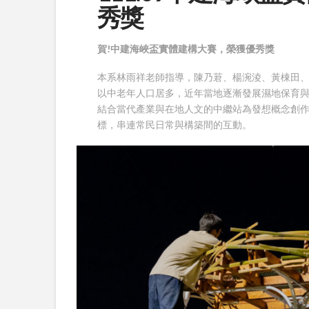
秀獎
賀!中建海峽盃實體建構大賽，榮獲優秀獎
本系林雨祥老師指導，陳乃莙、楊涴淩、黃棟田、
以中老年人口居多，近年當地逐漸發展濕地保育
結合當代產業與在地人文的中繼站為發想概念創
標，串連常民日常與構築間的互動。