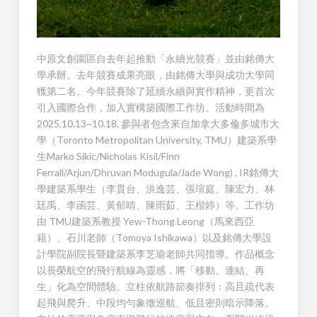
中原文創園區自去年起推動「永續光競賽」並由銘傳大
學承辦。去年競賽成果亮眼，由銘傳大學與成功大學同
獲第二名。今年競賽除了延續永續與實作精神，更首次
引入國際合作，加入實構築國際工作坊。活動時間為
2025.10.13~10.18. 參與者包含來自加拿大多倫多城市大
學（Toronto Metropolitan University, TMU）建築系學
生Marko Sikic/Nicholas Kisil/Finn
Ferrall/Arjun/Dhruvan Modugula/Jade Wong) , IR銘傳大
學建築系學生（李貫台、洪逸芸、張瑄庭、陳宏力、林
廷禹、李函芸、黃郁晴、陳雨茹、王楷婷）等。工作坊
由 TMU建築系教授 Yew-Thong Leong（馬來西亞
籍）、石川老師（Tomoya Ishikawa）以及銘傳大學設
計學院副院長暨建築系李芝瑜老師共同指導。作品概念
以長榮航空的飛行航線為靈感，將「移動、連結、再
生」化為空間體驗。立柱依航路節奏排列：高且疏代表
起飛與爬升、中段均勻象徵巡航、低且密則暗示降落。