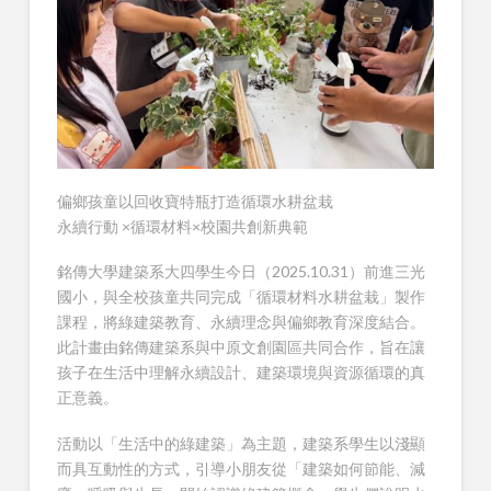
偏鄉孩童以回收寶特瓶打造循環水耕盆栽
永續行動 ×循環材料×校園共創新典範
銘傳大學建築系大四學生今日（2025.10.31）前進三光
國小，與全校孩童共同完成「循環材料水耕盆栽」製作
課程，將綠建築教育、永續理念與偏鄉教育深度結合。
此計畫由銘傳建築系與中原文創園區共同合作，旨在讓
孩子在生活中理解永續設計、建築環境與資源循環的真
正意義。
活動以「生活中的綠建築」為主題，建築系學生以淺顯
而具互動性的方式，引導小朋友從「建築如何節能、減