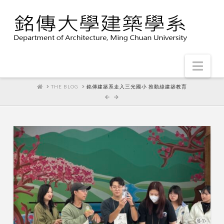
Nav
HOME
THE BLOG
銘傳建築系走入三光國小 推動綠建築教育