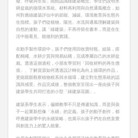
廢、呼吸與生長」開始認識綠建築概念。學生們說明水
耕盆栽的循環水系統、材料再利用與自然通風概念，如
何對應綠建築評估中的節能、減碳、環境教育與生態共
生指標。孩子們從植物、陽光、水流與通風理解建築與
自然的連動，讓「綠建築」不再停留在書本，而是在生
活中能看見、能做到的實踐。
在動手製作環節中，孩子們使用回收寶特瓶、組裝，搭
配棉繩、水耕介質與簡易結構，完成專屬自己的水耕盆
栽。透過這個過程，小朋友學習到「回收材料的再生價
值」、了解資源如何透過設計轉化為向上循環的作品，
更能親眼觀察植物根系與水循環，建立對生態系統的認
識與感受。作品完成後，整個教室呈現出一座由孩子與
建築學生共同打造的小型「綠建築花園」。
建築系學生表示，偏鄉教學不只是傳遞知識，而是與孩
子一起重新想像「永續」的定義。孩子的動手創作，都
呼應建築學中的永續策略，也展示出孩子們在自然直覺
與創造力上的驚人能量。