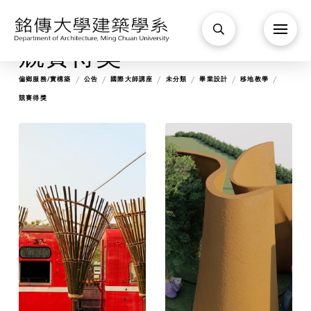
競賽得獎
/
/
/
/
/
/
偏鄉服務/實構築
公告
國際大師講座
未分類
畢業設計
移地教學
競賽得獎