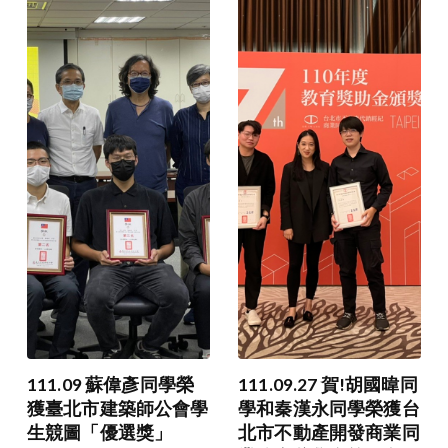
111.09 蘇偉彥同學榮
111.09.27 賀!胡國暐同
獲臺北市建築師公會學
學和秦漢永同學榮獲台
生競圖「優選獎」
北市不動產開發商業同