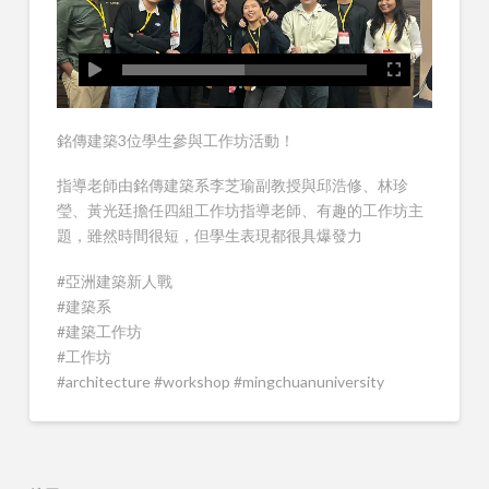
銘傳建築3位學生參與工作坊活動！
指導老師由銘傳建築系李芝瑜副教授與邱浩修、林珍
瑩、黃光廷擔任四組工作坊指導老師、有趣的工作坊主
題，雖然時間很短，但學生表現都很具爆發力
#亞洲建築新人戰
#建築系
#建築工作坊
#工作坊
#architecture #workshop #mingchuanuniversity