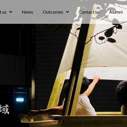
 us
News
Outcomes
Contact us
Alumni
跨域